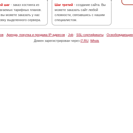
ой шаг
- заказ хостинга из
Шаг третий
- создание сайта. Вы
агаемых тарифных планов.
можете заказать сайт любой
 вы можете заказать у нас
сложности, связавшись с нашим
овку выделенного сервера.
специалистом.
ов
·
Аренда, покупка и продажа IP-адресов
·
Job
·
SSL-сертификаты
·
Освобождающие
Домен зарегистрирован через
i7.RU
.
Whois