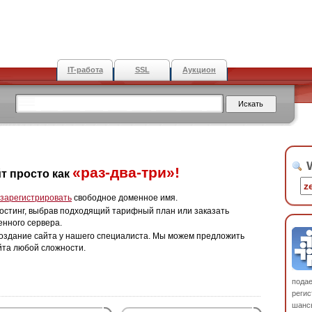
IT-работа
SSL
Аукцион
W
«раз-два-три»!
т просто как
зарегистрировать
свободное доменное имя.
остинг, выбрав подходящий тарифный план или заказать
енного сервера.
оздание сайта у нашего специалиста. Мы можем предложить
йта любой сложности.
пода
регис
шанс