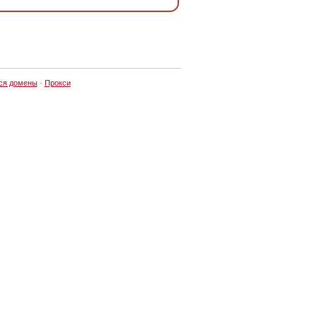
ся домены
·
Прокси