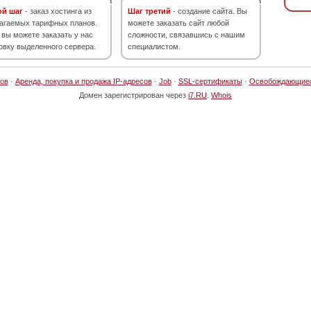
ой шаг
- заказ хостинга из
Шаг третий
- создание сайта. Вы
агаемых тарифных планов.
можете заказать сайт любой
 вы можете заказать у нас
сложности, связавшись с нашим
овку выделенного сервера.
специалистом.
ов
·
Аренда, покупка и продажа IP-адресов
·
Job
·
SSL-сертификаты
·
Освобождающие
Домен зарегистрирован через
i7.RU
.
Whois