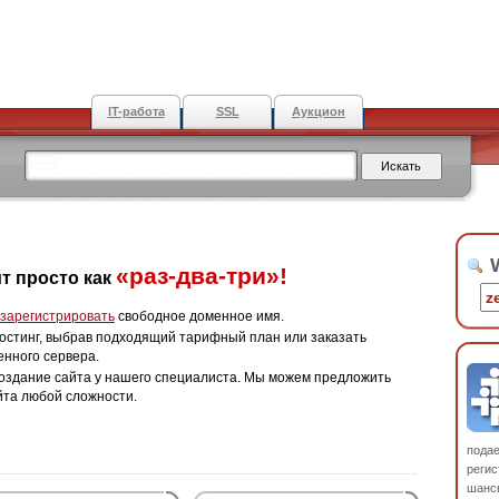
IT-работа
SSL
Аукцион
W
«раз-два-три»!
т просто как
зарегистрировать
свободное доменное имя.
остинг, выбрав подходящий тарифный план или заказать
енного сервера.
оздание сайта у нашего специалиста. Мы можем предложить
йта любой сложности.
пода
регис
шанс