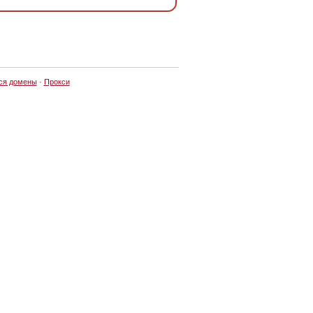
ся домены
·
Прокси