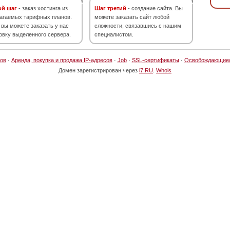
ой шаг
- заказ хостинга из
Шаг третий
- создание сайта. Вы
агаемых тарифных планов.
можете заказать сайт любой
 вы можете заказать у нас
сложности, связавшись с нашим
овку выделенного сервера.
специалистом.
ов
·
Аренда, покупка и продажа IP-адресов
·
Job
·
SSL-сертификаты
·
Освобождающие
Домен зарегистрирован через
i7.RU
.
Whois