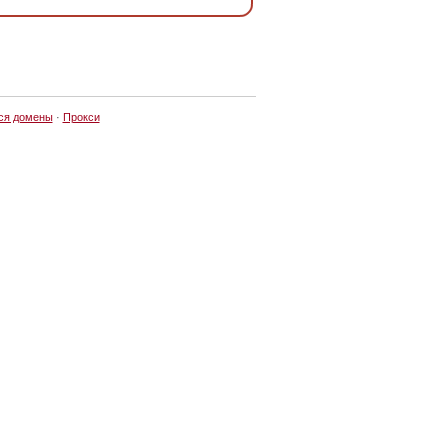
ся домены
·
Прокси