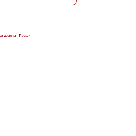
ся домены
·
Прокси