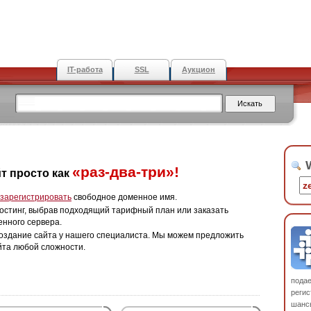
IT-работа
SSL
Аукцион
W
«раз-два-три»!
т просто как
зарегистрировать
свободное доменное имя.
остинг, выбрав подходящий тарифный план или заказать
енного сервера.
оздание сайта у нашего специалиста. Мы можем предложить
йта любой сложности.
пода
регис
шанс