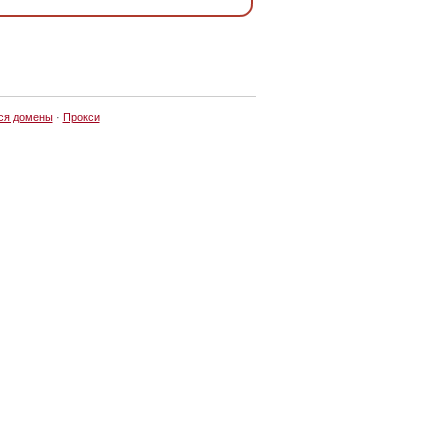
ся домены
·
Прокси