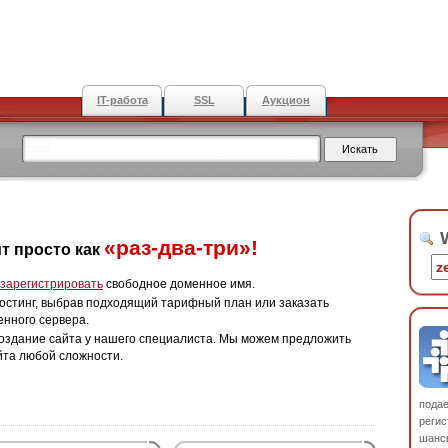
IT-работа
SSL
Аукцион
W
«раз-два-три»!
т просто как
зарегистрировать
свободное доменное имя.
остинг, выбрав подходящий тарифный план или заказать
енного сервера.
оздание сайта у нашего специалиста. Мы можем предложить
йта любой сложности.
пода
регис
шанс