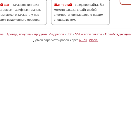
ой шаг
- заказ хостинга из
Шаг третий
- создание сайта. Вы
агаемых тарифных планов.
можете заказать сайт любой
 вы можете заказать у нас
сложности, связавшись с нашим
овку выделенного сервера.
специалистом.
ов
·
Аренда, покупка и продажа IP-адресов
·
Job
·
SSL-сертификаты
·
Освобождающие
Домен зарегистрирован через
i7.RU
.
Whois