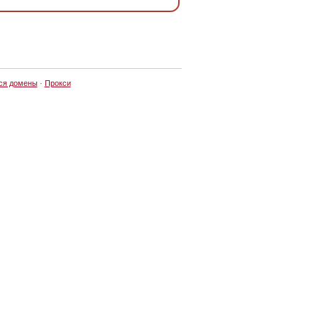
ся домены
·
Прокси