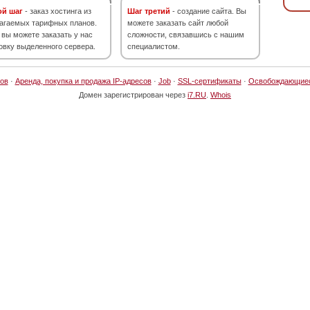
ой шаг
- заказ хостинга из
Шаг третий
- создание сайта. Вы
агаемых тарифных планов.
можете заказать сайт любой
 вы можете заказать у нас
сложности, связавшись с нашим
овку выделенного сервера.
специалистом.
ов
·
Аренда, покупка и продажа IP-адресов
·
Job
·
SSL-сертификаты
·
Освобождающие
Домен зарегистрирован через
i7.RU
.
Whois