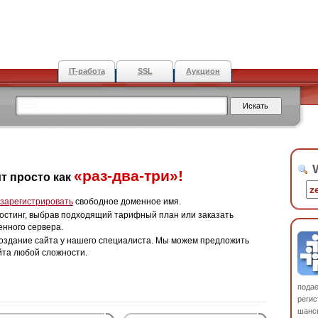
IT-работа
SSL
Аукцион
W
«раз-два-три»!
т просто как
зарегистрировать
свободное доменное имя.
остинг, выбрав подходящий тарифный план или заказать
енного сервера.
оздание сайта у нашего специалиста. Мы можем предложить
йта любой сложности.
пода
регис
шанс