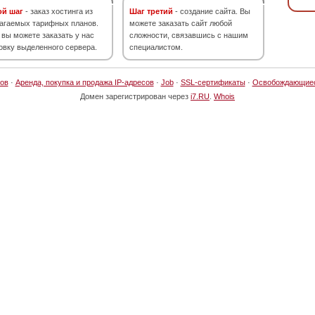
ой шаг
- заказ хостинга из
Шаг третий
- создание сайта. Вы
агаемых тарифных планов.
можете заказать сайт любой
 вы можете заказать у нас
сложности, связавшись с нашим
овку выделенного сервера.
специалистом.
ов
·
Аренда, покупка и продажа IP-адресов
·
Job
·
SSL-сертификаты
·
Освобождающие
Домен зарегистрирован через
i7.RU
.
Whois