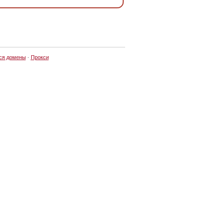
ся домены
·
Прокси