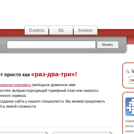
IT-работа
SSL
Аукцион
W
«раз-два-три»!
т просто как
зарегистрировать
свободное доменное имя.
остинг, выбрав подходящий тарифный план или заказать
енного сервера.
оздание сайта у нашего специалиста. Мы можем предложить
йта любой сложности.
пода
регис
шанс