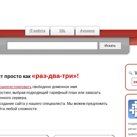
IT-работа
SSL
Аукцион
W
«раз-два-три»!
т просто как
зарегистрировать
свободное доменное имя.
остинг, выбрав подходящий тарифный план или заказать
енного сервера.
оздание сайта у нашего специалиста. Мы можем предложить
йта любой сложности.
пода
регис
шанс