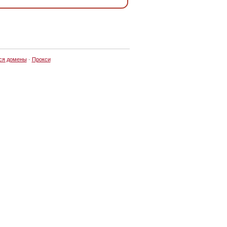
ся домены
·
Прокси