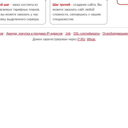
ой шаг
- заказ хостинга из
Шаг третий
- создание сайта. Вы
агаемых тарифных планов.
можете заказать сайт любой
 вы можете заказать у нас
сложности, связавшись с нашим
овку выделенного сервера.
специалистом.
ов
·
Аренда, покупка и продажа IP-адресов
·
Job
·
SSL-сертификаты
·
Освобождающие
Домен зарегистрирован через
i7.RU
.
Whois