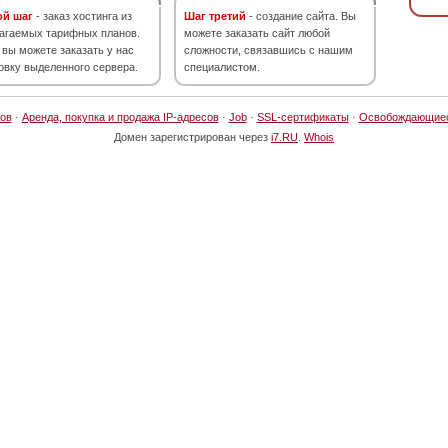
ой шаг
- заказ хостинга из
Шаг третий
- создание сайта. Вы
агаемых тарифных планов.
можете заказать сайт любой
 вы можете заказать у нас
сложности, связавшись с нашим
овку выделенного сервера.
специалистом.
ов
·
Аренда, покупка и продажа IP-адресов
·
Job
·
SSL-сертификаты
·
Освобождающие
Домен зарегистрирован через
i7.RU
.
Whois