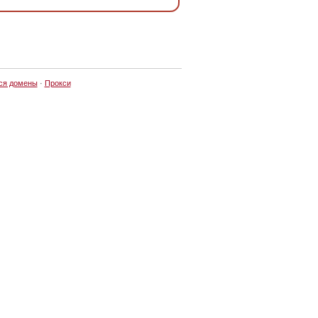
ся домены
·
Прокси