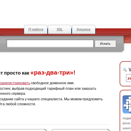
IT-работа
SSL
Аукцион
W
«раз-два-три»!
т просто как
зарегистрировать
свободное доменное имя.
остинг, выбрав подходящий тарифный план или заказать
енного сервера.
оздание сайта у нашего специалиста. Мы можем предложить
йта любой сложности.
пода
регис
шанс