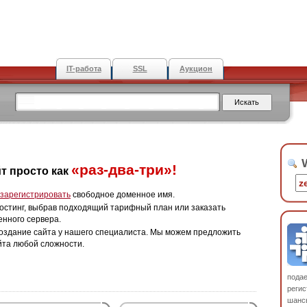
IT-работа
SSL
Аукцион
W
«раз-два-три»!
т просто как
зарегистрировать
свободное доменное имя.
остинг, выбрав подходящий тарифный план или заказать
енного сервера.
оздание сайта у нашего специалиста. Мы можем предложить
йта любой сложности.
пода
регис
шанс