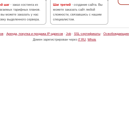
ой шаг
- заказ хостинга из
Шаг третий
- создание сайта. Вы
агаемых тарифных планов.
можете заказать сайт любой
 вы можете заказать у нас
сложности, связавшись с нашим
овку выделенного сервера.
специалистом.
ов
·
Аренда, покупка и продажа IP-адресов
·
Job
·
SSL-сертификаты
·
Освобождающие
Домен зарегистрирован через
i7.RU
.
Whois