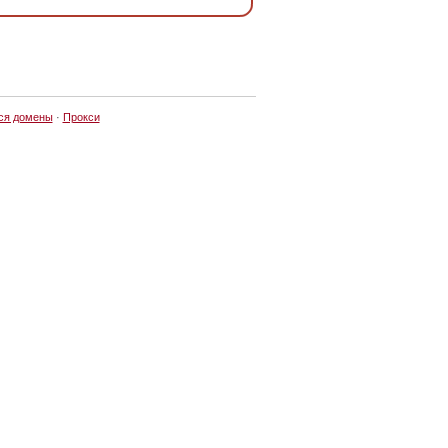
ся домены
·
Прокси