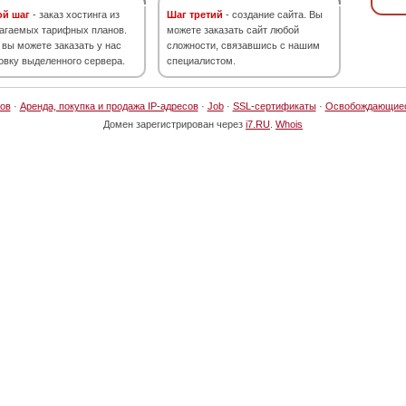
ой шаг
- заказ хостинга из
Шаг третий
- создание сайта. Вы
агаемых тарифных планов.
можете заказать сайт любой
 вы можете заказать у нас
сложности, связавшись с нашим
овку выделенного сервера.
специалистом.
ов
·
Аренда, покупка и продажа IP-адресов
·
Job
·
SSL-сертификаты
·
Освобождающие
Домен зарегистрирован через
i7.RU
.
Whois