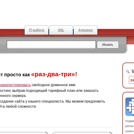
IT-работа
SSL
Аукцион
W
«раз-два-три»!
т просто как
зарегистрировать
свободное доменное имя.
остинг, выбрав подходящий тарифный план или заказать
енного сервера.
оздание сайта у нашего специалиста. Мы можем предложить
йта любой сложности.
пода
регис
шанс